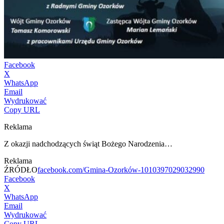
Facebook
X
WhatsApp
Email
Wydrukować
Copy URL
Reklama
Z okazji nadchodzących świąt Bożego Narodzenia…
Reklama
ŹRÓDŁO
facebook.com/Gmina-Ozorków-1010397029032990
Facebook
X
WhatsApp
Email
Wydrukować
Copy URL