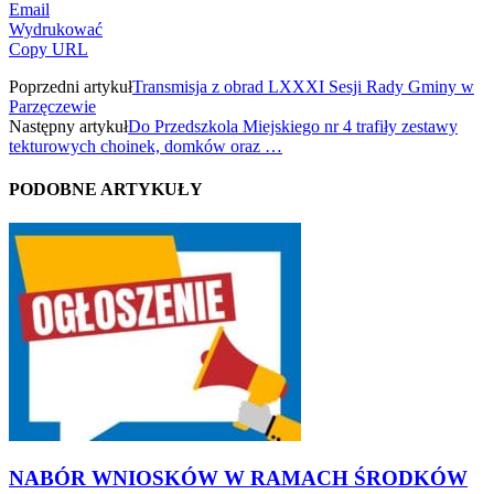
Email
Wydrukować
Copy URL
Poprzedni artykuł
Transmisja z obrad LXXXI Sesji Rady Gminy w
Parzęczewie
Następny artykuł
Do Przedszkola Miejskiego nr 4 trafiły zestawy
tekturowych choinek, domków oraz …
PODOBNE ARTYKUŁY
NABÓR WNIOSKÓW W RAMACH ŚRODKÓW