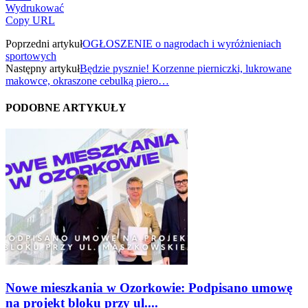
Wydrukować
Copy URL
Poprzedni artykuł
OGŁOSZENIE o nagrodach i wyróżnieniach
sportowych
Następny artykuł
Będzie pysznie! Korzenne pierniczki, lukrowane
makowce, okraszone cebulką piero…
PODOBNE ARTYKUŁY
Nowe mieszkania w Ozorkowie: Podpisano umowę
na projekt bloku przy ul....