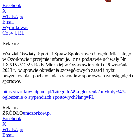
Facebook
X
WhatsApp
Email
Wydrukować
Copy URL
Reklama
Wydział Oświaty, Sportu i Spraw Społecznych Urzędu Miejskiego
w Ozorkowie uprzejmie informuje, iż na podstawie uchwały Nr
LXXIV/512/23 Rady Miejskiej w Ozorkowie z dnia 28 września
2023 r. w sprawie określenia szczegółowych zasad i trybu
przyznawania i pozbawiania stypendiów sportowych za osiągnięcia
sportowe.
https://ozorkow.bip.net.pl/kategorie/49-ogloszenia/artykuly/347-
ogloszenie-o-stypendiach-sportowych?lang=PL
Reklama
ŹRÓDŁO
umozorkow.pl
Facebook
X
WhatsApp
Email