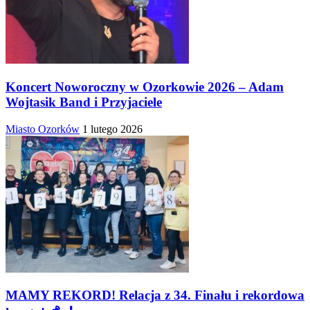
Koncert Noworoczny w Ozorkowie 2026 – Adam
Wojtasik Band i Przyjaciele
Miasto Ozorków
1 lutego 2026
MAMY REKORD! Relacja z 34. Finału i rekordowa