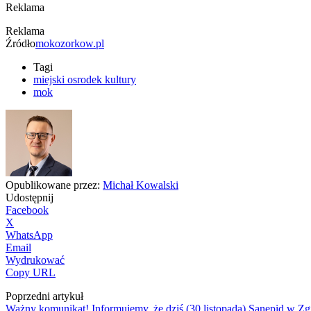
Reklama
Reklama
Źródło
mokozorkow.pl
Tagi
miejski osrodek kultury
mok
Opublikowane przez:
Michał Kowalski
Udostępnij
Facebook
X
WhatsApp
Email
Wydrukować
Copy URL
Poprzedni artykuł
Ważny komunikat! Informujemy, że dziś (30 listopada) Sanepid w 