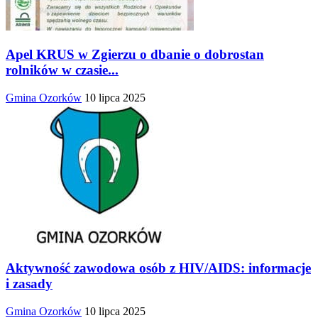
Apel KRUS w Zgierzu o dbanie o dobrostan
rolników w czasie...
Gmina Ozorków
10 lipca 2025
Aktywność zawodowa osób z HIV/AIDS: informacje
i zasady
Gmina Ozorków
10 lipca 2025