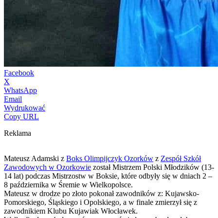
Facebook
X
WhatsApp
Email
Wydrukować
Copy URL
Reklama
Mateusz Adamski z
Boks Olimpijczyk Ozorków
z
Zespół Szkół
Zawodowych w Ozorkowie
został Mistrzem Polski Młodzików (13-
14 lat) podczas Mistrzostw w Boksie, które odbyły się w dniach 2 –
8 października w Śremie w Wielkopolsce.
Mateusz w drodze po złoto pokonał zawodników z: Kujawsko-
Pomorskiego, Śląskiego i Opolskiego, a w finale zmierzył się z
zawodnikiem Klubu Kujawiak Włocławek.