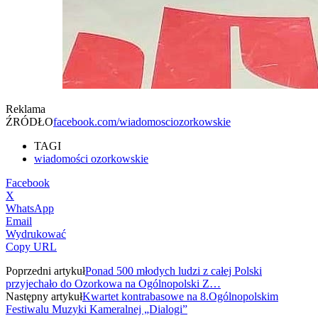
Reklama
ŹRÓDŁO
facebook.com/wiadomosciozorkowskie
TAGI
wiadomości ozorkowskie
Facebook
X
WhatsApp
Email
Wydrukować
Copy URL
Poprzedni artykuł
Ponad 500 młodych ludzi z całej Polski
przyjechało do Ozorkowa na Ogólnopolski Z…
Następny artykuł
Kwartet kontrabasowe na 8.Ogólnopolskim
Festiwalu Muzyki Kameralnej „Dialogi”