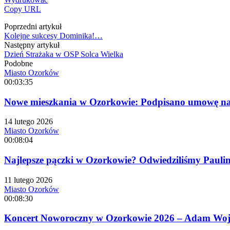
Copy URL
Poprzedni artykuł
Kolejne sukcesy Dominika!…
Następny artykuł
Dzień Strażaka w OSP Solca Wielka
Podobne
Miasto Ozorków
00:03:35
Nowe mieszkania w Ozorkowie: Podpisano umowę na 
14 lutego 2026
Miasto Ozorków
00:08:04
Najlepsze pączki w Ozorkowie? Odwiedziliśmy Paulinę
11 lutego 2026
Miasto Ozorków
00:08:30
Koncert Noworoczny w Ozorkowie 2026 – Adam Wojta