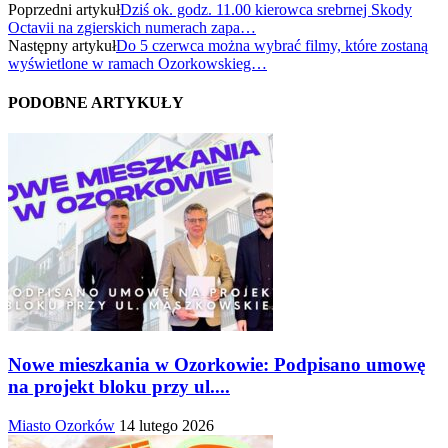
Poprzedni artykuł
Dziś ok. godz. 11.00 kierowca srebrnej Skody
Octavii na zgierskich numerach zapa…
Następny artykuł
Do 5 czerwca można wybrać filmy, które zostaną
wyświetlone w ramach Ozorkowskieg…
PODOBNE ARTYKUŁY
Nowe mieszkania w Ozorkowie: Podpisano umowę
na projekt bloku przy ul....
Miasto Ozorków
14 lutego 2026