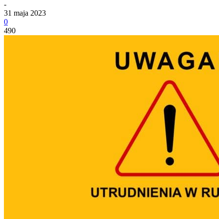
-
31 maja 2023
0
490