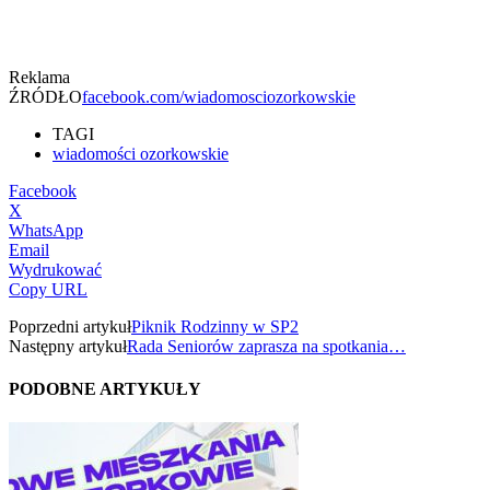
Reklama
ŹRÓDŁO
facebook.com/wiadomosciozorkowskie
TAGI
wiadomości ozorkowskie
Facebook
X
WhatsApp
Email
Wydrukować
Copy URL
Poprzedni artykuł
Piknik Rodzinny w SP2
Następny artykuł
Rada Seniorów zaprasza na spotkania…
PODOBNE ARTYKUŁY