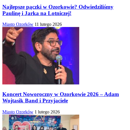
Najlepsze pączki w Ozorkowie? Odwiedziliśmy
Paulinę i Jarka na Lotniczej!
Miasto Ozorków
11 lutego 2026
Koncert Noworoczny w Ozorkowie 2026 – Adam
Wojtasik Band i Przyjaciele
Miasto Ozorków
1 lutego 2026