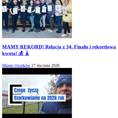
MAMY REKORD! Relacja z 34. Finału i rekordowa
kwota! 💰 🎸
Miasto Ozorków
27 stycznia 2026