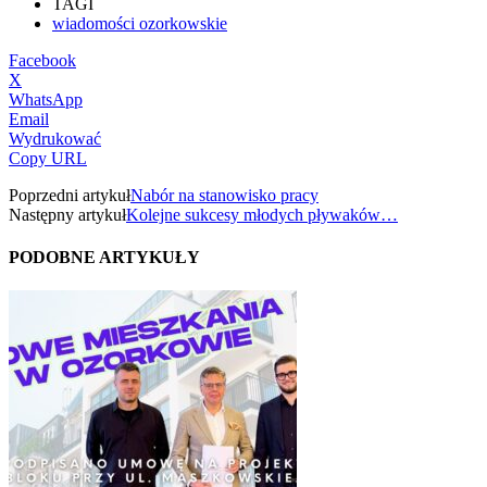
TAGI
wiadomości ozorkowskie
Facebook
X
WhatsApp
Email
Wydrukować
Copy URL
Poprzedni artykuł
Nabór na stanowisko pracy
Następny artykuł
Kolejne sukcesy młodych pływaków…
PODOBNE ARTYKUŁY