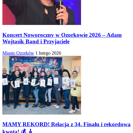
Koncert Noworoczny w Ozorkowie 2026 – Adam
Wojtasik Band i Przyjaciele
Miasto Ozorków
1 lutego 2026
MAMY REKORD! Relacja z 34. Finału i rekordowa
kwota! 💰 🎸