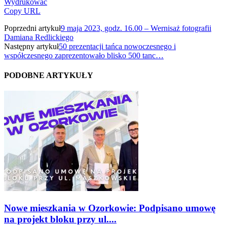
Wydrukować
Copy URL
Poprzedni artykuł
9 maja 2023, godz. 16.00 – Wernisaż fotografii
Damiana Redlickiego
Następny artykuł
50 prezentacji tańca nowoczesnego i
współczesnego zaprezentowało blisko 500 tanc…
PODOBNE ARTYKUŁY
Nowe mieszkania w Ozorkowie: Podpisano umowę
na projekt bloku przy ul....