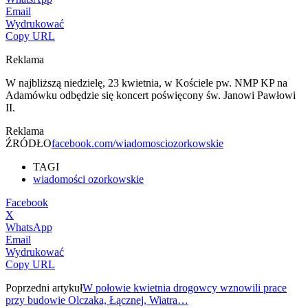
Email
Wydrukować
Copy URL
Reklama
W najbliższą niedzielę, 23 kwietnia, w Kościele pw. NMP KP na
Adamówku odbędzie się koncert poświęcony św. Janowi Pawłowi
II.
Reklama
ŹRÓDŁO
facebook.com/wiadomosciozorkowskie
TAGI
wiadomości ozorkowskie
Facebook
X
WhatsApp
Email
Wydrukować
Copy URL
Poprzedni artykuł
W połowie kwietnia drogowcy wznowili prace
przy budowie Olczaka, Łącznej, Wiatra…