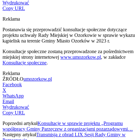
Wydrukować
Copy URL
Reklama
Postanawia się przeprowadzić konsultacje społeczne dotyczące
projektu uchwały Rady Miejskiej w Ozorkowie w sprawie wykazu
kąpielisk na terenie Gminy Miasto Ozorków w 2023 r.
Konsultacje społeczne zostaną przeprowadzone za pośrednictwem
miejskiej strony internetowej
www.umozorkow.pl
, w zakładce
Konsultacje społeczne
.
Reklama
ŹRÓDŁO
umozorkow.pl
Facebook
X
WhatsApp
Email
Wydrukować
Copy URL
Poprzedni artykuł
Konsultacje w sprawie projektu „Programu
współpracy Gminy Parzęczew z organizacjami pozarządowymi…
Następny artykuł
Transmisja z obrad LIX Sesji Rady Gminy w