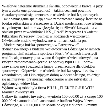
Właściwe natężenie strumienia światła, odpowiednia barwa, a przy
tym wysoka energooszczędność – takimi cechami powinno
charakteryzować się nowoczesne oświetlenie boisk sportowych.
Takie wymagania spełniają nowo zamontowane lampy świetlne na
boisku piłkarskim w Parzęczewie. Dzięki modernizacji oświetlenia
na gminnym stadionie zwiększyła się możliwość korzystania z
obiektu przez zawodników LKS „Orzeł” Parzęczew i Akademii
Piłkarskiej Parzęczew, również w godzinach wieczornych.
Oświetlenie zostało wybudowane w ramach zadania pn.
„Modernizacja boiska sportowego w Parzęczewie”
dofinansowanego z budżetu Województwa Łódzkiego w ramach
programu „Infrastruktura sportowa Plus”. W ramach inwestycji
wokół całej murawy postawiono 6 słupów oświetleniowych, na
których zamontowano łącznie 32 oprawy typu LED Sport –
zaawansowane i oszczędne lampy przeznaczone dla obiektów
sportowych. Odpowiednie oświetlenie boiska zapewni zarówno
zawodnikom, jak i kibicującym dobrą widoczność tego, co dzieje
się na murawie, przynosząc jednocześnie wiele satysfakcji z
oglądanego widowiska.
Wykonawcą robót była firma P.H.U. „ELEKTRO-JULWIT”
Mariusz Zwierzyński.
Całkowita wartość inwestycji wyniosła 150 000,00 zł, z czego 100
000,00 zł stanowiło dofinansowanie z budżetu Województwa
Łódzkiego, a 50 000,00 zł to kwota pokryta z budżetu Gminny