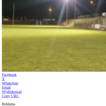
Facebook
X
WhatsApp
Email
Wydrukować
Copy URL
Reklama