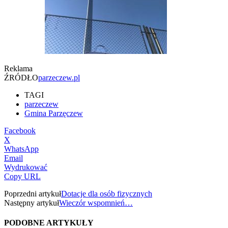
Reklama
ŹRÓDŁO
parzeczew.pl
TAGI
parzeczew
Gmina Parzęczew
Facebook
X
WhatsApp
Email
Wydrukować
Copy URL
Poprzedni artykuł
Dotacje dla osób fizycznych
Następny artykuł
Wieczór wspomnień…
PODOBNE ARTYKUŁY