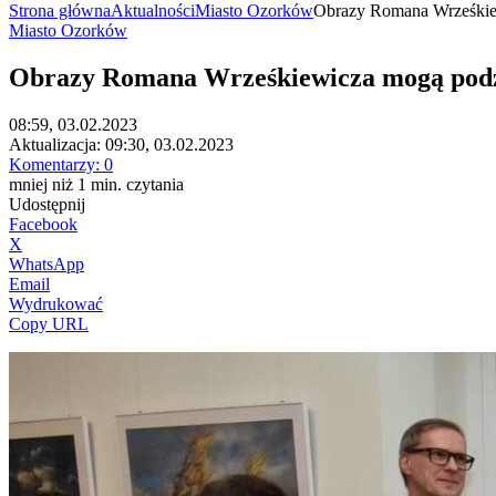
Strona główna
Aktualności
Miasto Ozorków
Obrazy Romana Wrześkiew
Miasto Ozorków
Obrazy Romana Wrześkiewicza mogą podzi
08:59, 03.02.2023
Aktualizacja:
09:30, 03.02.2023
Komentarzy:
0
mniej niż 1
min.
czytania
Udostępnij
Facebook
X
WhatsApp
Email
Wydrukować
Copy URL