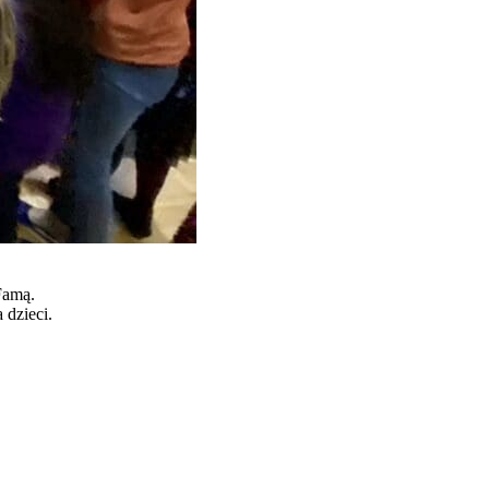
Famą.
 dzieci.