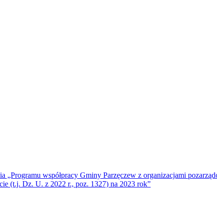
ęcia „Programu współpracy Gminy Parzęczew z organizacjami pozarząd
ie (t.j. Dz. U. z 2022 r., poz. 1327) na 2023 rok”