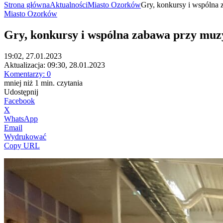
Strona główna
Aktualności
Miasto Ozorków
Gry, konkursy i wspólna z
Miasto Ozorków
Gry, konkursy i wspólna zabawa przy muzyc
19:02, 27.01.2023
Aktualizacja:
09:30, 28.01.2023
Komentarzy:
0
mniej niż 1
min.
czytania
Udostępnij
Facebook
X
WhatsApp
Email
Wydrukować
Copy URL