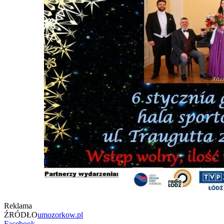
Reklama
ŹRÓDŁO
umozorkow.pl
Facebook