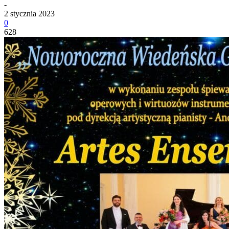
-
2 stycznia 2023
0
628