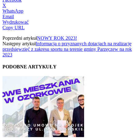
X
WhatsApp
Email
Wydrukować
Copy URL
Poprzedni artykuł
NOWY ROK 2023!
Następny artykuł
Informacja o przyznanych dotacjach na realizację
przedsięwzięć z zakresu sportu na terenie gminy Parzęczew na rok
2023
PODOBNE ARTYKUŁY