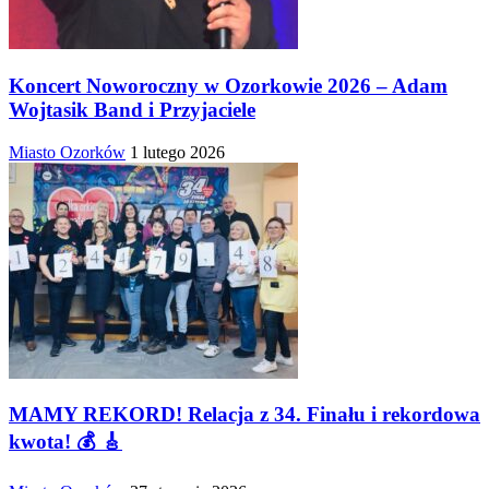
Koncert Noworoczny w Ozorkowie 2026 – Adam
Wojtasik Band i Przyjaciele
Miasto Ozorków
1 lutego 2026
MAMY REKORD! Relacja z 34. Finału i rekordowa
kwota! 💰 🎸