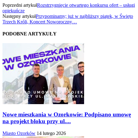
Poprzedni artykuł
Rozstrzygnięcie otwartego konkursu ofert – usługi
opiekuńcze
Następny artykuł
Przypominamy; już w najbliższy piątek, w Święto
Trzech Króli, Koncert Noworoczny…
PODOBNE ARTYKUŁY
Nowe mieszkania w Ozorkowie: Podpisano umowę
na projekt bloku przy ul....
Miasto Ozorków
14 lutego 2026