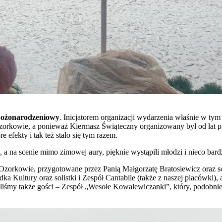
ożonarodzeniowy
. Inicjatorem organizacji wydarzenia właśnie w tym
orkowie, a ponieważ Kiermasz Świąteczny organizowany był od lat pr
 efekty i tak też stało się tym razem.
 a na scenie mimo zimowej aury, pięknie wystąpili młodzi i nieco bardz
w Ozorkowie, przygotowane przez Panią Małgorzatę Bratosiewicz oraz 
ka Kultury oraz solistki i Zespół Cantabile (także z naszej placówk
śmy także gości – Zespół „Wesołe Kowalewiczanki”, który, podobnie 