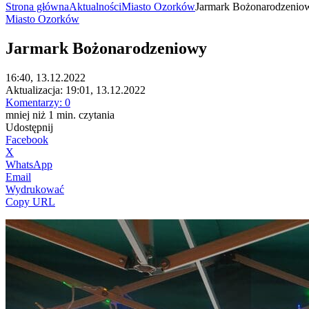
Strona główna
Aktualności
Miasto Ozorków
Jarmark Bożonarodzenio
Miasto Ozorków
Jarmark Bożonarodzeniowy
16:40, 13.12.2022
Aktualizacja:
19:01, 13.12.2022
Komentarzy:
0
mniej niż 1
min.
czytania
Udostępnij
Facebook
X
WhatsApp
Email
Wydrukować
Copy URL