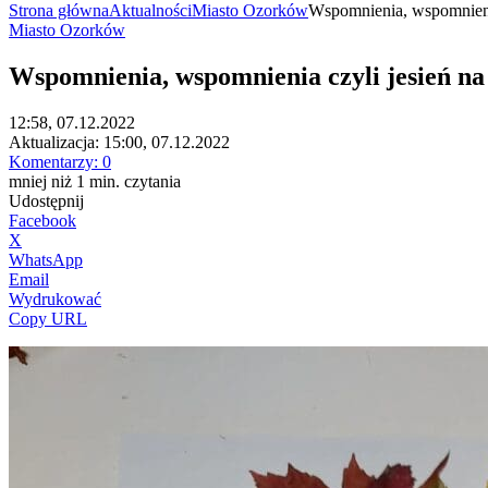
Strona główna
Aktualności
Miasto Ozorków
Wspomnienia, wspomnieni
Miasto Ozorków
Wspomnienia, wspomnienia czyli jesień n
12:58, 07.12.2022
Aktualizacja:
15:00, 07.12.2022
Komentarzy:
0
mniej niż 1
min.
czytania
Udostępnij
Facebook
X
WhatsApp
Email
Wydrukować
Copy URL