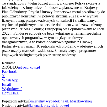
To standardowy 7-letni budżet unijny, z którego Polska skorzysta
już kolejny raz, inny aniżeli fundusze zaplanowane na Krajowy
Plan Odbudowy. Projekt Umowy Partnerstwa został przedłożony do
publicznych konsultacji w połowie stycznia 2021 r. – w wyniku
licznych uwag, przeprowadzonych konsultacji i zrealizowanych
wysłuchań publicznych ostatecznie dokument został zatwierdzony
przez rząd RP oraz Komisję Europejską oraz opublikowany w lipcu
2022 r. Fundusze europejskie będą wdrażane w ramach specjalnie
opracowanych programów, w tym międzynarodowych i
transgranicznych, a w Polsce dodatkowo zgodnie z Umową
Partnerstwa w ramach 16 regionalnych programów obsługiwanych
przez urzędy marszałkowskie oraz 8 tematycznych programów
krajowych obsługiwanych przez stronę rządową:
Reklama
ŹRÓDŁO
ug-ozorkow.pl
Facebook
X
WhatsApp
Email
Wydrukować
Copy URL
Poprzedni artykuł
Śmiertelny wypadek na ul. Maszkowskiej
Następny artykuł
Skatepark przy ul. Lipowej