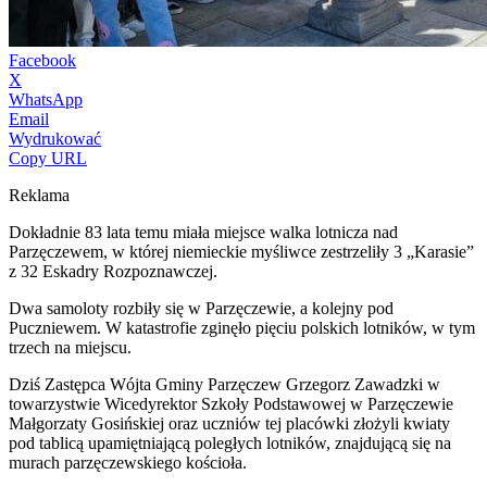
Facebook
X
WhatsApp
Email
Wydrukować
Copy URL
Reklama
Dokładnie 83 lata temu miała miejsce walka lotnicza nad
Parzęczewem, w której niemieckie myśliwce zestrzeliły 3 „Karasie”
z 32 Eskadry Rozpoznawczej.
Dwa samoloty rozbiły się w Parzęczewie, a kolejny pod
Puczniewem. W katastrofie zginęło pięciu polskich lotników, w tym
trzech na miejscu.
Dziś Zastępca Wójta Gminy Parzęczew Grzegorz Zawadzki w
towarzystwie Wicedyrektor Szkoły Podstawowej w Parzęczewie
Małgorzaty Gosińskiej oraz uczniów tej placówki złożyli kwiaty
pod tablicą upamiętniającą poległych lotników, znajdującą się na
murach parzęczewskiego kościoła.