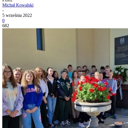
Michał Kowalski
-
5 września 2022
0
682