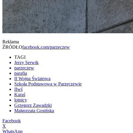
Reklama
ŹRÓDŁO
facebook.com/parzeczew
TAGI
Jerzy Serwik
parzeczew
parafia
II Wojna Światowa
Szkoła Podstawowa w Parzęczewie
IIwś
Karaś
lotnicy
Grzegorz Zawadzki
Małgorzata Gosińska
Facebook
X
WhatsApp