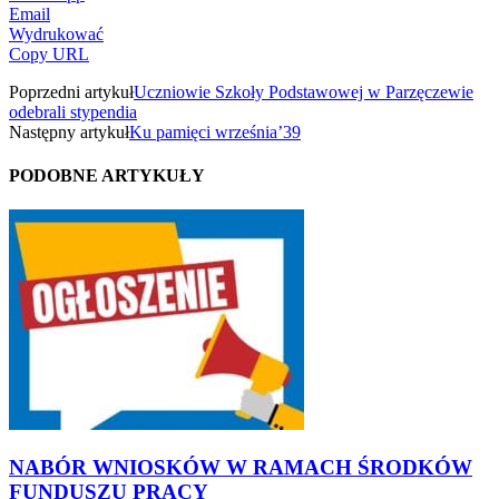
Email
Wydrukować
Copy URL
Poprzedni artykuł
Uczniowie Szkoły Podstawowej w Parzęczewie
odebrali stypendia
Następny artykuł
Ku pamięci września’39
PODOBNE ARTYKUŁY
NABÓR WNIOSKÓW W RAMACH ŚRODKÓW
FUNDUSZU PRACY