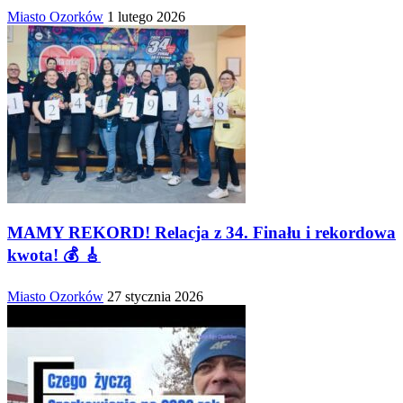
Miasto Ozorków
1 lutego 2026
MAMY REKORD! Relacja z 34. Finału i rekordowa
kwota! 💰 🎸
Miasto Ozorków
27 stycznia 2026