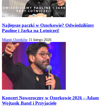
Najlepsze pączki w Ozorkowie? Odwiedziliśmy
Paulinę i Jarka na Lotniczej!
Miasto Ozorków
11 lutego 2026
Koncert Noworoczny w Ozorkowie 2026 – Adam
Wojtasik Band i Przyjaciele