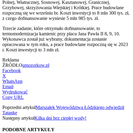
Polnej, Wiatracznej, Sosnowej, Kasztanowej, Granicznej,
Grzybowej, skrzyżowania Wiejskiej i Krótkiej. Prace budowlane
rozpoczną się we wrześniu br. Koszt inwestycji to 8 mln 300 tys. zł,
z czego dofinansowanie wyniesie 5 mln 985 tys. zł.
Trzecie zadanie, które otrzymało dofinansowanie, to
termomodernizacja kamienic przy placu Jana Pawła II 8, 9, 10.
Wykonawca został już wybrany, dokumentacja zostanie
opracowana w tym roku, a prace budowlane rozpoczną się w 2023
r. Koszt inwestycji to 3 mln zł.
Reklama
ŹRÓDŁO
umozorkow.pl
Facebook
X
WhatsApp
Email
Wydrukować
Copy URL
Poprzedni artykuł
Marszałek Województwa Łódzkiego odwiedził
Tatankę
Następny artykuł
Kilka dni bez ciepłej wody!
PODOBNE ARTYKUŁY