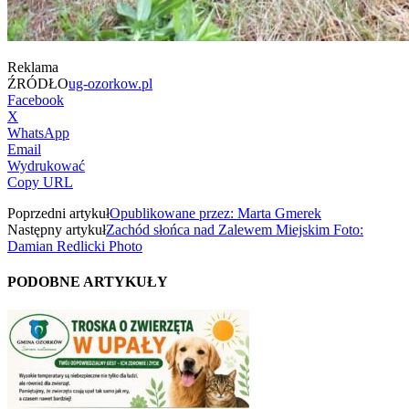
Reklama
ŹRÓDŁO
ug-ozorkow.pl
Facebook
X
WhatsApp
Email
Wydrukować
Copy URL
Poprzedni artykuł
Opublikowane przez: Marta Gmerek
Następny artykuł
Zachód słońca nad Zalewem Miejskim Foto:
Damian Redlicki Photo
PODOBNE ARTYKUŁY