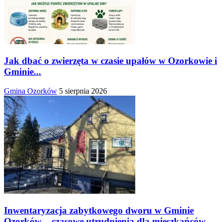
Jak dbać o zwierzęta w czasie upałów w Ozorkowie i
Gminie...
Gmina Ozorków
5 sierpnia 2026
Inwentaryzacja zabytkowego dworu w Gminie
Ozorków – czasowe utrudnienia dla mieszkańców