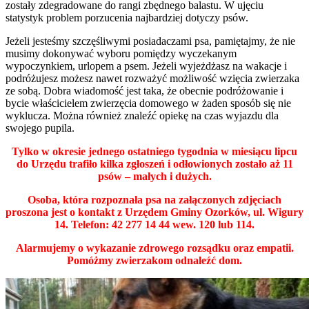
zostały zdegradowane do rangi zbędnego balastu. W ujęciu
statystyk problem porzucenia najbardziej dotyczy psów.
Jeżeli jesteśmy szczęśliwymi posiadaczami psa, pamiętajmy, że nie
musimy dokonywać wyboru pomiędzy wyczekanym
wypoczynkiem, urlopem a psem. Jeżeli wyjeżdżasz na wakacje i
podróżujesz możesz nawet rozważyć możliwość wzięcia zwierzaka
ze sobą. Dobra wiadomość jest taka, że obecnie podróżowanie i
bycie właścicielem zwierzęcia domowego w żaden sposób się nie
wyklucza. Można również znaleźć opiekę na czas wyjazdu dla
swojego pupila.
Tylko w okresie jednego ostatniego tygodnia w miesiącu lipcu
do Urzędu trafiło kilka zgłoszeń i odłowionych zostało aż 11
psów – małych i dużych.
Osoba, która rozpoznała psa na załączonych zdjęciach
proszona jest o kontakt z Urzędem Gminy Ozorków, ul. Wigury
14. Telefon: 42 277 14 44 wew. 120 lub 114.
Alarmujemy
o wykazanie zdrowego rozsądku oraz empatii.
Pomóżmy zwierzakom odnaleźć dom.