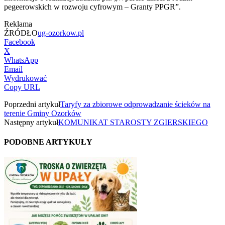
pegeerowskich w rozwoju cyfrowym – Granty PPGR”.
Reklama
ŹRÓDŁO
ug-ozorkow.pl
Facebook
X
WhatsApp
Email
Wydrukować
Copy URL
Poprzedni artykuł
Taryfy za zbiorowe odprowadzanie ścieków na
terenie Gminy Ozorków
Następny artykuł
KOMUNIKAT STAROSTY ZGIERSKIEGO
PODOBNE ARTYKUŁY