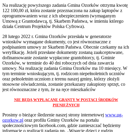
Na realizację powyższego zadania Gmina Ozorków otrzyma kwotę
122 100,00 zł, która zostanie przeznaczona na zakup laptopów z
oprogramowaniem wraz z ich ubezpieczeniem (wymaganym
Umową z Grantodawcą, tj. Skarbem Państwa, w imieniu którego
działa Centrum Projektów Polska Cyfrowa).
28 lutego 2022 r. Gmina Ozorków przesłała w generatorze
wniosków wymagane dokumenty, co jest równoznaczne z
podpisaniem umowy ze Skarbem Państwa. Obecnie czekamy na ich
weryfikację. Jeżeli przesłane dokumenty zostaną zaakceptowane,
dofinansowanie zostanie wypłacone grantobiorcy, tj. Gminie
Ozorków, w terminie do 40 dni roboczych od dnia zawarcia
umowy. Na realizację zadania Gmina Ozorków ma 10 miesięcy. W
tym terminie wnioskującym, tj. rodzicom niepełnoletnich uczniów
oraz pełnoletnim uczniom z terenu naszej gminy, którzy złożyli
stosowne oświadczenia, zostanie przekazany zakupiony sprzęt, co
jest równoznaczne z tym, że na ręce mieszkańców
NIE BĘDĄ WYPŁACANE GRANTY W POSTACI ŚRODKÓW
PIENIĘŻNYCH
Prosimy o bieżące śledzenie naszej strony internetowej
www.ug-
ozorkow.pl
oraz profilu Gminy Ozorków na portalu
społecznościowym facebook.com, gdzie zamieszczać będziemy
informacje o realizacji zadania pn. „Wparcie dzieci z rodzin