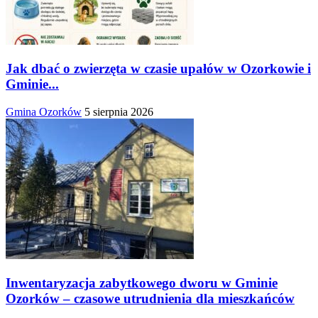
Jak dbać o zwierzęta w czasie upałów w Ozorkowie i
Gminie...
Gmina Ozorków
5 sierpnia 2026
Inwentaryzacja zabytkowego dworu w Gminie
Ozorków – czasowe utrudnienia dla mieszkańców