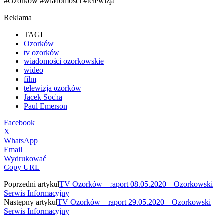
#Ozorków #wiadomości #telewizja
Reklama
TAGI
Ozorków
tv ozorków
wiadomości ozorkowskie
wideo
film
telewizja ozorków
Jacek Socha
Paul Emerson
Facebook
X
WhatsApp
Email
Wydrukować
Copy URL
Poprzedni artykuł
TV Ozorków – raport 08.05.2020 – Ozorkowski
Serwis Informacyjny
Następny artykuł
TV Ozorków – raport 29.05.2020 – Ozorkowski
Serwis Informacyjny