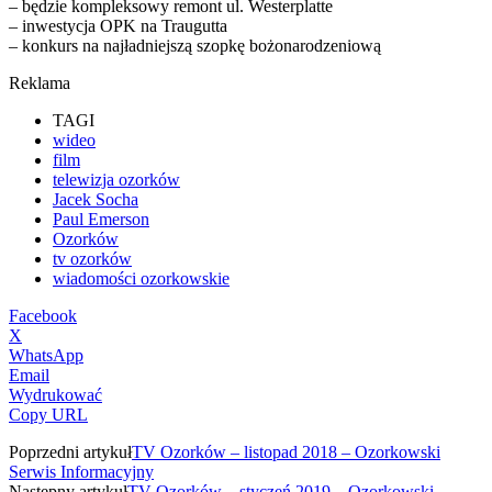
– będzie kompleksowy remont ul. Westerplatte
– inwestycja OPK na Traugutta
– konkurs na najładniejszą szopkę bożonarodzeniową
Reklama
TAGI
wideo
film
telewizja ozorków
Jacek Socha
Paul Emerson
Ozorków
tv ozorków
wiadomości ozorkowskie
Facebook
X
WhatsApp
Email
Wydrukować
Copy URL
Poprzedni artykuł
TV Ozorków – listopad 2018 – Ozorkowski
Serwis Informacyjny
Następny artykuł
TV Ozorków – styczeń 2019 – Ozorkowski