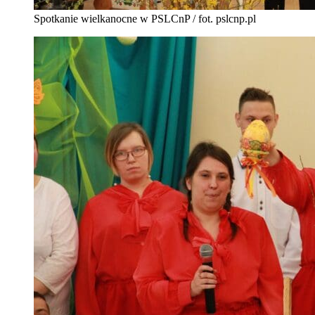
Spotkanie wielkanocne w PSLCnP / fot. pslcnp.pl