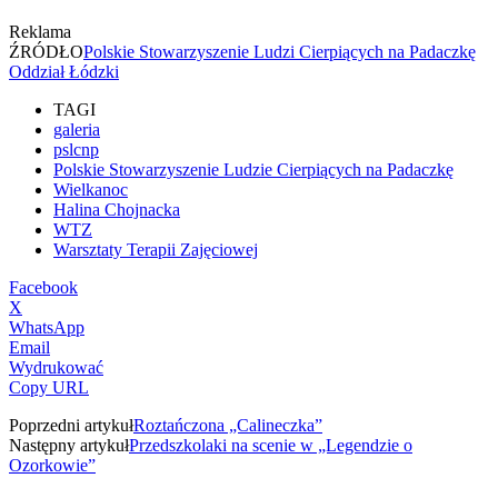
Reklama
ŹRÓDŁO
Polskie Stowarzyszenie Ludzi Cierpiących na Padaczkę
Oddział Łódzki
TAGI
galeria
pslcnp
Polskie Stowarzyszenie Ludzie Cierpiących na Padaczkę
Wielkanoc
Halina Chojnacka
WTZ
Warsztaty Terapii Zajęciowej
Facebook
X
WhatsApp
Email
Wydrukować
Copy URL
Poprzedni artykuł
Roztańczona „Calineczka”
Następny artykuł
Przedszkolaki na scenie w „Legendzie o
Ozorkowie”