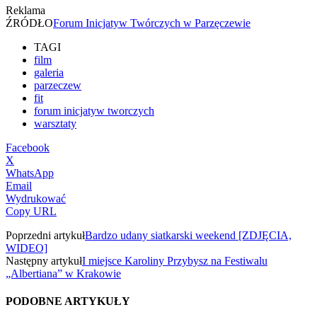
Reklama
ŹRÓDŁO
Forum Inicjatyw Twórczych w Parzęczewie
TAGI
film
galeria
parzeczew
fit
forum inicjatyw tworczych
warsztaty
Facebook
X
WhatsApp
Email
Wydrukować
Copy URL
Poprzedni artykuł
Bardzo udany siatkarski weekend [ZDJĘCIA,
WIDEO]
Następny artykuł
I miejsce Karoliny Przybysz na Festiwalu
„Albertiana” w Krakowie
PODOBNE ARTYKUŁY