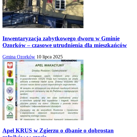
Inwentaryzacja zabytkowego dworu w Gminie
Ozorków – czasowe utrudnienia dla mieszkańców
Gmina Ozorków
10 lipca 2025
Apel KRUS w Zgierzu o dbanie o dobrostan