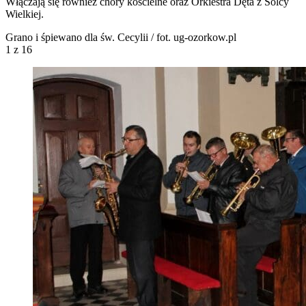
Włączają się również chóry kościelne oraz Orkiestra Dęta z Solcy
Wielkiej.
Grano i śpiewano dla św. Cecylii / fot. ug-ozorkow.pl
1
z 16