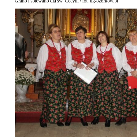
Grano i śpiewano dla św. Cecylii / fot. ug-ozorkow.pl