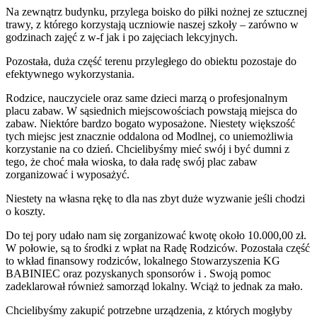
Na zewnątrz budynku, przylega boisko do piłki nożnej ze sztucznej
trawy, z którego korzystają uczniowie naszej szkoły – zarówno w
godzinach zajęć z w-f jak i po zajęciach lekcyjnych.
Pozostała, duża część terenu przyległego do obiektu pozostaje do
efektywnego wykorzystania.
Rodzice, nauczyciele oraz same dzieci marzą o profesjonalnym
placu zabaw. W sąsiednich miejscowościach powstają miejsca do
zabaw. Niektóre bardzo bogato wyposażone. Niestety większość
tych miejsc jest znacznie oddalona od Modlnej, co uniemożliwia
korzystanie na co dzień. Chcielibyśmy mieć swój i być dumni z
tego, że choć mała wioska, to dała radę swój plac zabaw
zorganizować i wyposażyć.
Niestety na własna rękę to dla nas zbyt duże wyzwanie jeśli chodzi
o koszty.
Do tej pory udało nam się zorganizować kwotę około 10.000,00 zł.
W połowie, są to środki z wpłat na Radę Rodziców. Pozostała część
to wkład finansowy rodziców, lokalnego Stowarzyszenia KG
BABINIEC oraz pozyskanych sponsorów i . Swoją pomoc
zadeklarował również samorząd lokalny. Wciąż to jednak za mało.
Chcielibyśmy zakupić potrzebne urządzenia, z których mogłyby