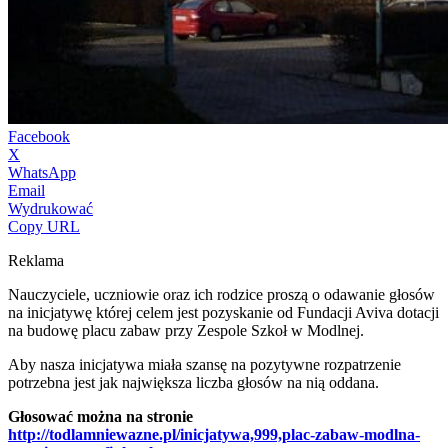
Facebook
X
WhatsApp
Email
Wydrukować
Copy URL
Reklama
Nauczyciele, uczniowie oraz ich rodzice proszą o odawanie głosów
na inicjatywę której celem jest pozyskanie od Fundacji Aviva dotacji
na budowę placu zabaw przy Zespole Szkoł w Modlnej.
Aby nasza inicjatywa miała szansę na pozytywne rozpatrzenie
potrzebna jest jak największa liczba głosów na nią oddana.
Głosować można na stronie
http://todlamniewazne.pl/inicjatywa,999,plac-zabaw-modlna-