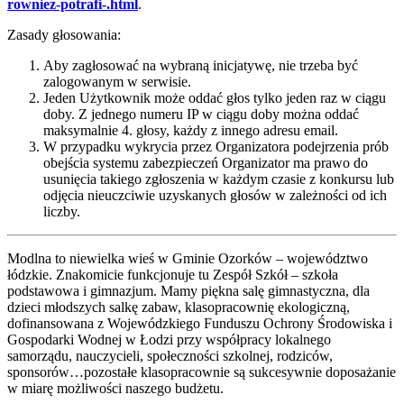
rowniez-potrafi-.html
.
Zasady głosowania:
Aby zagłosować na wybraną inicjatywę, nie trzeba być
zalogowanym w serwisie.
Jeden Użytkownik może oddać głos tylko jeden raz w ciągu
doby. Z jednego numeru IP w ciągu doby można oddać
maksymalnie 4. głosy, każdy z innego adresu email.
W przypadku wykrycia przez Organizatora podejrzenia prób
obejścia systemu zabezpieczeń Organizator ma prawo do
usunięcia takiego zgłoszenia w każdym czasie z konkursu lub
odjęcia nieuczciwie uzyskanych głosów w zależności od ich
liczby.
Modlna to niewielka wieś w Gminie Ozorków – województwo
łódzkie. Znakomicie funkcjonuje tu Zespół Szkół – szkoła
podstawowa i gimnazjum. Mamy piękna salę gimnastyczna, dla
dzieci młodszych salkę zabaw, klasopracownię ekologiczną,
dofinansowana z Wojewódzkiego Funduszu Ochrony Środowiska i
Gospodarki Wodnej w Łodzi przy współpracy lokalnego
samorządu, nauczycieli, społeczności szkolnej, rodziców,
sponsorów…pozostałe klasopracownie są sukcesywnie doposażanie
w miarę możliwości naszego budżetu.