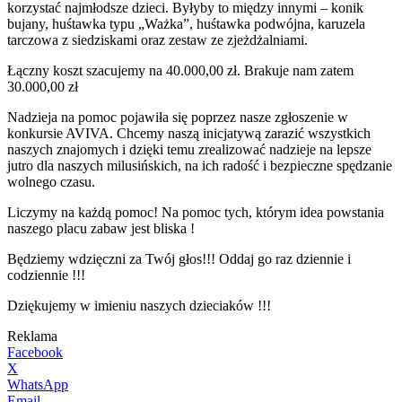
korzystać najmłodsze dzieci. Byłyby to między innymi – konik
bujany, huśtawka typu „Ważka”, huśtawka podwójna, karuzela
tarczowa z siedziskami oraz zestaw ze zjeżdżalniami.
Łączny koszt szacujemy na 40.000,00 zł. Brakuje nam zatem
30.000,00 zł
Nadzieja na pomoc pojawiła się poprzez nasze zgłoszenie w
konkursie AVIVA. Chcemy naszą inicjatywą zarazić wszystkich
naszych znajomych i dzięki temu zrealizować nadzieje na lepsze
jutro dla naszych milusińskich, na ich radość i bezpieczne spędzanie
wolnego czasu.
Liczymy na każdą pomoc! Na pomoc tych, którym idea powstania
naszego placu zabaw jest bliska !
Będziemy wdzięczni za Twój głos!!! Oddaj go raz dziennie i
codziennie !!!
Dziękujemy w imieniu naszych dzieciaków !!!
Reklama
Facebook
X
WhatsApp
Email