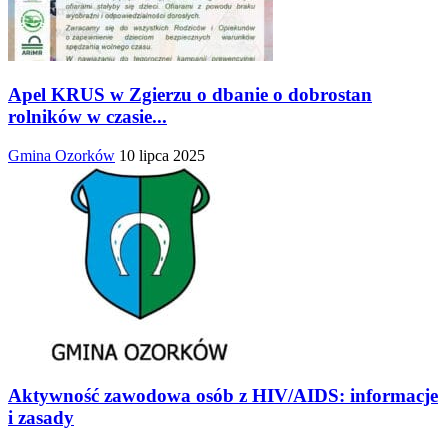
Apel KRUS w Zgierzu o dbanie o dobrostan
rolników w czasie...
Gmina Ozorków
10 lipca 2025
Aktywność zawodowa osób z HIV/AIDS: informacje
i zasady