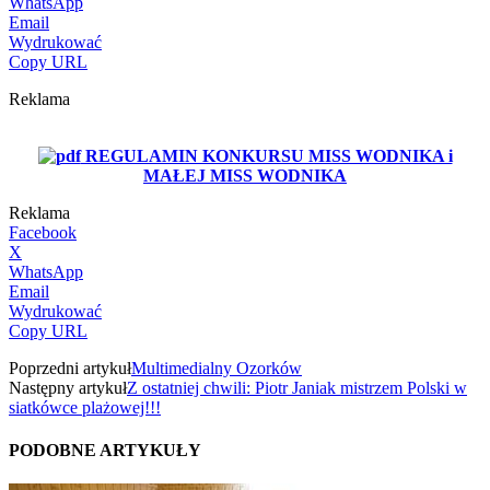
WhatsApp
Email
Wydrukować
Copy URL
Reklama
REGULAMIN KONKURSU MISS WODNIKA i
MAŁEJ MISS WODNIKA
Reklama
Facebook
X
WhatsApp
Email
Wydrukować
Copy URL
Poprzedni artykuł
Multimedialny Ozorków
Następny artykuł
Z ostatniej chwili: Piotr Janiak mistrzem Polski w
siatkówce plażowej!!!
PODOBNE ARTYKUŁY