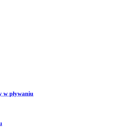
dy w pływaniu
u