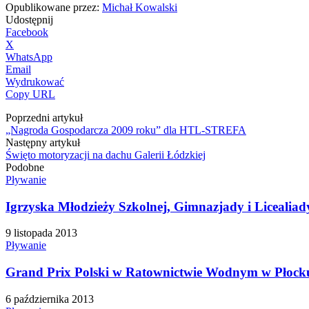
Opublikowane przez:
Michał Kowalski
Udostępnij
Facebook
X
WhatsApp
Email
Wydrukować
Copy URL
Poprzedni artykuł
„Nagroda Gospodarcza 2009 roku” dla HTL-STREFA
Następny artykuł
Święto motoryzacji na dachu Galerii Łódzkiej
Podobne
Pływanie
Igrzyska Młodzieży Szkolnej, Gimnazjady i Licealia
9 listopada 2013
Pływanie
Grand Prix Polski w Ratownictwie Wodnym w Płock
6 października 2013