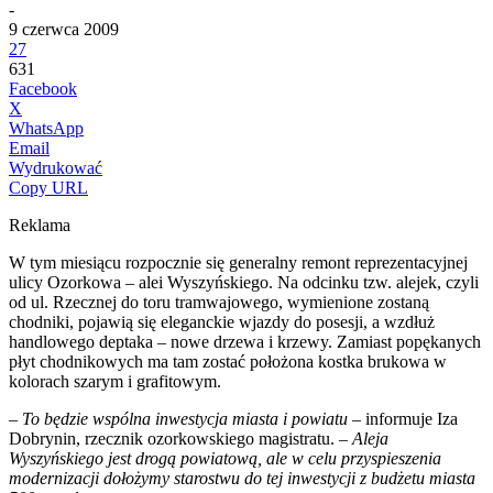
-
9 czerwca 2009
27
631
Facebook
X
WhatsApp
Email
Wydrukować
Copy URL
Reklama
W tym miesiącu rozpocznie się generalny remont reprezentacyjnej
ulicy Ozorkowa – alei Wyszyńskiego. Na odcinku tzw. alejek, czyli
od ul. Rzecznej do toru tramwajowego, wymienione zostaną
chodniki, pojawią się eleganckie wjazdy do posesji, a wzdłuż
handlowego deptaka – nowe drzewa i krzewy. Zamiast popękanych
płyt chodnikowych ma tam zostać położona kostka brukowa w
kolorach szarym i grafitowym.
–
To będzie wspólna inwestycja miasta i powiatu
– informuje Iza
Dobrynin, rzecznik ozorkowskiego magistratu. –
Aleja
Wyszyńskiego jest drogą powiatową, ale w celu przyspieszenia
modernizacji dołożymy starostwu do tej inwestycji z budżetu miasta