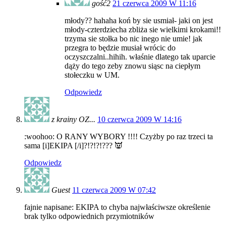
gość2
21 czerwca 2009 W 11:16
młody?? hahaha koń by sie usmiał- jaki on jest
młody-czterdziecha zbliża sie wielkimi krokami!!
trzyma sie stołka bo nic inego nie umie! jak
przegra to będzie musiał wrócic do
oczyszczalni..hihih. właśnie dlatego tak uparcie
dąży do tego zeby znowu siąsc na ciepłym
stołeczku w UM.
Odpowiedz
z krainy OZ...
10 czerwca 2009 W 14:16
:woohoo: O RANY WYBORY !!!! Czyżby po raz trzeci ta
sama [i]EKIPA [/i]?!?!?!??? 👿
Odpowiedz
Guest
11 czerwca 2009 W 07:42
fajnie napisane: EKIPA to chyba najwłaściwsze określenie
brak tylko odpowiednich przymiotników