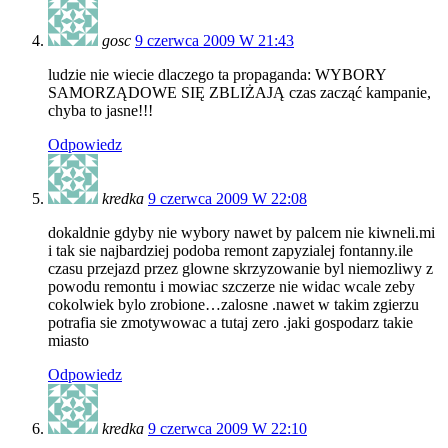
gosc
9 czerwca 2009 W 21:43
ludzie nie wiecie dlaczego ta propaganda: WYBORY
SAMORZĄDOWE SIĘ ZBLIŻAJĄ czas zacząć kampanie,
chyba to jasne!!!
Odpowiedz
kredka
9 czerwca 2009 W 22:08
dokaldnie gdyby nie wybory nawet by palcem nie kiwneli.mi
i tak sie najbardziej podoba remont zapyzialej fontanny.ile
czasu przejazd przez glowne skrzyzowanie byl niemozliwy z
powodu remontu i mowiac szczerze nie widac wcale zeby
cokolwiek bylo zrobione…zalosne .nawet w takim zgierzu
potrafia sie zmotywowac a tutaj zero .jaki gospodarz takie
miasto
Odpowiedz
kredka
9 czerwca 2009 W 22:10