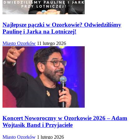
Najlepsze pączki w Ozorkowie? Odwiedziliśmy
Paulinę i Jarka na Lotniczej!
Miasto Ozorków
11 lutego 2026
Koncert Noworoczny w Ozorkowie 2026 – Adam
Wojtasik Band i Przyjaciele
Miasto Ozorków
1 lutego 2026