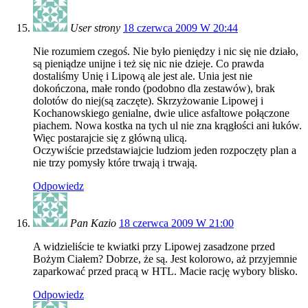
User strony
18 czerwca 2009 W 20:44
Nie rozumiem czegoś. Nie było pieniędzy i nic się nie działo,
są pieniądze unijne i też się nic nie dzieje. Co prawda
dostaliśmy Unię i Lipową ale jest ale. Unia jest nie
dokończona, małe rondo (podobno dla zestawów), brak
dolotów do niej(są zaczęte). Skrzyżowanie Lipowej i
Kochanowskiego genialne, dwie ulice asfaltowe połączone
piachem. Nowa kostka na tych ul nie zna krągłości ani łuków.
Więc postarajcie się z główną ulicą.
Oczywiście przedstawiajcie ludziom jeden rozpoczęty plan a
nie trzy pomysły które trwają i trwają.
Odpowiedz
Pan Kazio
18 czerwca 2009 W 21:00
A widzieliście te kwiatki przy Lipowej zasadzone przed
Bożym Ciałem? Dobrze, że są. Jest kolorowo, aż przyjemnie
zaparkować przed pracą w HTL. Macie rację wybory blisko.
Odpowiedz