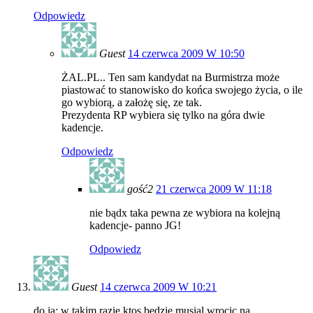
Odpowiedz
Guest
14 czerwca 2009 W 10:50
ŻAL.PL.. Ten sam kandydat na Burmistrza może
piastować to stanowisko do końca swojego życia, o ile
go wybiorą, a założę się, ze tak.
Prezydenta RP wybiera się tylko na góra dwie
kadencje.
Odpowiedz
gość2
21 czerwca 2009 W 11:18
nie bądx taka pewna ze wybiora na kolejną
kadencje- panno JG!
Odpowiedz
Guest
14 czerwca 2009 W 10:21
do ja: w takim razie ktos bedzie musial wrocic na