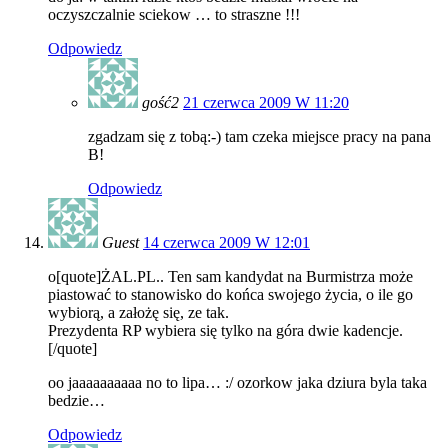
oczyszczalnie sciekow … to straszne !!!
Odpowiedz
gość2
21 czerwca 2009 W 11:20
zgadzam się z tobą:-) tam czeka miejsce pracy na pana
B!
Odpowiedz
Guest
14 czerwca 2009 W 12:01
o[quote]ŻAL.PL.. Ten sam kandydat na Burmistrza może
piastować to stanowisko do końca swojego życia, o ile go
wybiorą, a założę się, ze tak.
Prezydenta RP wybiera się tylko na góra dwie kadencje.
[/quote]
oo jaaaaaaaaaa no to lipa… :/ ozorkow jaka dziura byla taka
bedzie…
Odpowiedz