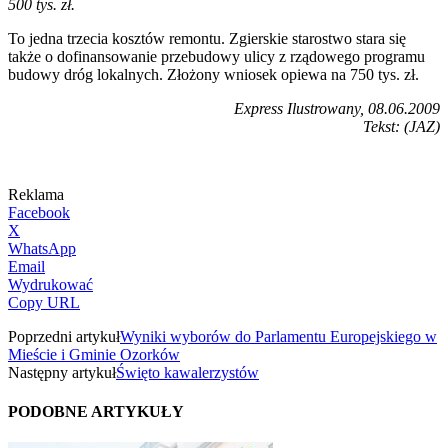
500 tys. zł.
To jedna trzecia kosztów remontu. Zgierskie starostwo stara się
także o dofinansowanie przebudowy ulicy z rządowego programu
budowy dróg lokalnych. Złożony wniosek opiewa na 750 tys. zł.
Express Ilustrowany, 08.06.2009
Tekst: (JAZ)
Reklama
Facebook
X
WhatsApp
Email
Wydrukować
Copy URL
Poprzedni artykuł
Wyniki wyborów do Parlamentu Europejskiego w
Mieście i Gminie Ozorków
Następny artykuł
Święto kawalerzystów
PODOBNE ARTYKUŁY