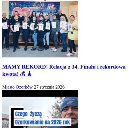
MAMY REKORD! Relacja z 34. Finału i rekordowa
kwota! 💰 🎸
Miasto Ozorków
27 stycznia 2026