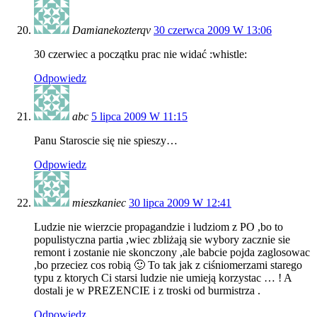
Damianekozterqv
30 czerwca 2009 W 13:06
30 czerwiec a początku prac nie widać :whistle:
Odpowiedz
abc
5 lipca 2009 W 11:15
Panu Staroscie się nie spieszy…
Odpowiedz
mieszkaniec
30 lipca 2009 W 12:41
Ludzie nie wierzcie propagandzie i ludziom z PO ,bo to
populistyczna partia ,wiec zbliżają sie wybory zacznie sie
remont i zostanie nie skonczony ,ale babcie pojda zaglosowac
,bo przeciez cos robią 🙂 To tak jak z ciśniomerzami starego
typu z ktorych Ci starsi ludzie nie umieją korzystac … ! A
dostali je w PREZENCIE i z troski od burmistrza .
Odpowiedz