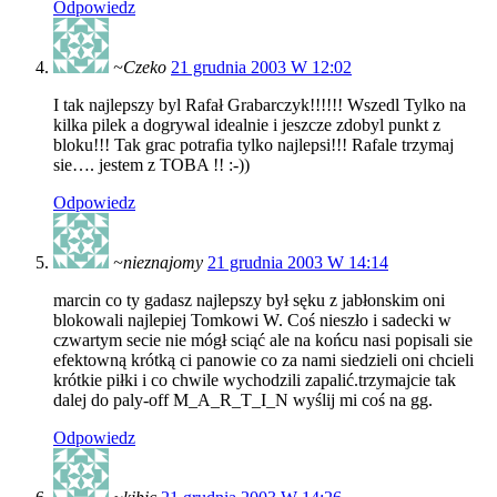
Odpowiedz
~Czeko
21 grudnia 2003 W 12:02
I tak najlepszy byl Rafał Grabarczyk!!!!!! Wszedl Tylko na
kilka pilek a dogrywal idealnie i jeszcze zdobyl punkt z
bloku!!! Tak grac potrafia tylko najlepsi!!! Rafale trzymaj
sie…. jestem z TOBA !! :-))
Odpowiedz
~nieznajomy
21 grudnia 2003 W 14:14
marcin co ty gadasz najlepszy był sęku z jabłonskim oni
blokowali najlepiej Tomkowi W. Coś nieszło i sadecki w
czwartym secie nie mógł sciąć ale na końcu nasi popisali sie
efektowną krótką ci panowie co za nami siedzieli oni chcieli
krótkie piłki i co chwile wychodzili zapalić.trzymajcie tak
dalej do paly-off M_A_R_T_I_N wyślij mi coś na gg.
Odpowiedz