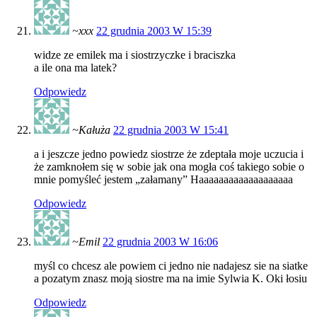
~xxx
22 grudnia 2003 W 15:39
widze ze emilek ma i siostrzyczke i braciszka
a ile ona ma latek?
Odpowiedz
~Kałuża
22 grudnia 2003 W 15:41
a i jeszcze jedno powiedz siostrze że zdeptała moje uczucia i
że zamknołem się w sobie jak ona mogła coś takiego sobie o
mnie pomyśleć jestem „załamany” Haaaaaaaaaaaaaaaaaaa
Odpowiedz
~Emil
22 grudnia 2003 W 16:06
myśl co chcesz ale powiem ci jedno nie nadajesz sie na siatke
a pozatym znasz moją siostre ma na imie Sylwia K. Oki łosiu
Odpowiedz