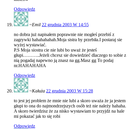
Odpowiedz
~Emil
22 grudnia 2003 W 14:55
no dobra już napisałem poprawnie nie mogłeś przebiś z
zagrywki hahahahahah.Moja sistra by przebiła.I postaraj sie
wyżej wystawiać.
P.S Moja siostra cie nie lubi bo uważ że jesteś
głupi………..Jeżeli chcesz sie dowiedzieć dlaczego to sobie z
nią pogadaj napewno ją znasz na gg.Masz gg To podaj
nr.HAHAHAHA
Odpowiedz
~Kałuża
22 grudnia 2003 W 15:28
to jest jej problem że mnie nie lubi a skoro uważa że ja jestem
głupi to ona do najmondrzejszych osób też nie należy hahaha.
A skoro twierdzisz że za nisko wystawiam to przyjdż na hale
mi pokazać jak to się robi
Odpowiedz