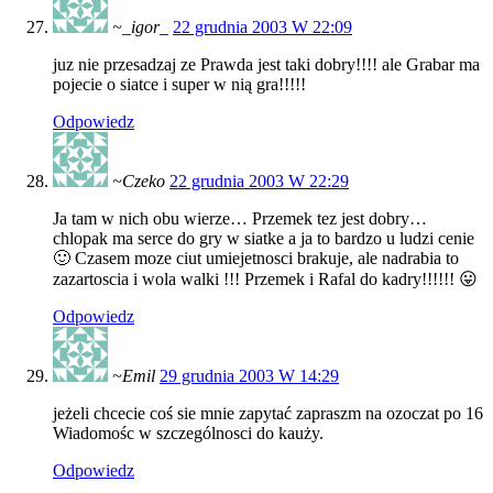
~_igor_
22 grudnia 2003 W 22:09
juz nie przesadzaj ze Prawda jest taki dobry!!!! ale Grabar ma
pojecie o siatce i super w nią gra!!!!!
Odpowiedz
~Czeko
22 grudnia 2003 W 22:29
Ja tam w nich obu wierze… Przemek tez jest dobry…
chlopak ma serce do gry w siatke a ja to bardzo u ludzi cenie
🙂 Czasem moze ciut umiejetnosci brakuje, ale nadrabia to
zazartoscia i wola walki !!! Przemek i Rafal do kadry!!!!!! 😛
Odpowiedz
~Emil
29 grudnia 2003 W 14:29
jeżeli chcecie coś sie mnie zapytać zapraszm na ozoczat po 16
Wiadomośc w szczególnosci do kauży.
Odpowiedz