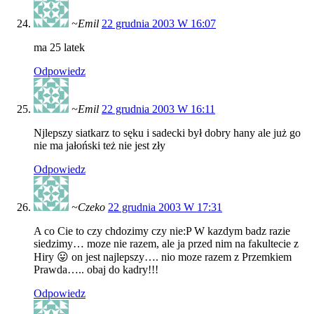
~Emil
22 grudnia 2003 W 16:07
ma 25 latek
Odpowiedz
~Emil
22 grudnia 2003 W 16:11
Njlepszy siatkarz to sęku i sadecki był dobry hany ale już go
nie ma jałoński też nie jest zły
Odpowiedz
~Czeko
22 grudnia 2003 W 17:31
A co Cie to czy chdozimy czy nie:P W kazdym badz razie
siedzimy… moze nie razem, ale ja przed nim na fakultecie z
Hiry 😛 on jest najlepszy…. nio moze razem z Przemkiem
Prawda….. obaj do kadry!!!
Odpowiedz