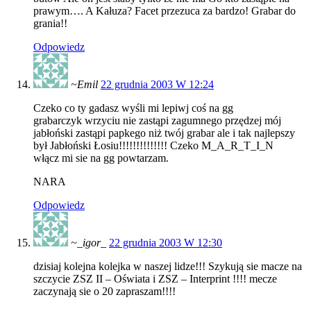
prawym…. A Kałuza? Facet przezuca za bardzo! Grabar do
grania!!
Odpowiedz
~Emil
22 grudnia 2003 W 12:24
Czeko co ty gadasz wyśli mi lepiwj coś na gg
grabarczyk wrzyciu nie zastąpi zagumnego przędzej mój
jabłoński zastąpi papkego niż twój grabar ale i tak najlepszy
był Jabłoński Łosiu!!!!!!!!!!!!!! Czeko M_A_R_T_I_N
włącz mi sie na gg powtarzam.
NARA
Odpowiedz
~_igor_
22 grudnia 2003 W 12:30
dzisiaj kolejna kolejka w naszej lidze!!! Szykują sie macze na
szczycie ZSZ II – Oświata i ZSZ – Interprint !!!! mecze
zaczynają sie o 20 zapraszam!!!!