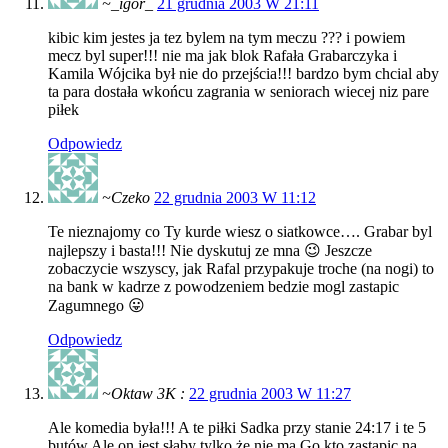
~_igor_
21 grudnia 2003 W 21:11
kibic kim jestes ja tez bylem na tym meczu ??? i powiem
mecz byl super!!! nie ma jak blok Rafała Grabarczyka i
Kamila Wójcika był nie do przejścia!!! bardzo bym chcial aby
ta para dostała wkońcu zagrania w seniorach wiecej niz pare
piłek
Odpowiedz
~Czeko
22 grudnia 2003 W 11:12
Te nieznajomy co Ty kurde wiesz o siatkowce…. Grabar byl
najlepszy i basta!!! Nie dyskutuj ze mna 😉 Jeszcze
zobaczycie wszyscy, jak Rafal przypakuje troche (na nogi) to
na bank w kadrze z powodzeniem bedzie mogl zastapic
Zagumnego 😛
Odpowiedz
~Oktaw 3K :
22 grudnia 2003 W 11:27
Ale komedia była!!! A te piłki Sadka przy stanie 24:17 i te 5
butów
Ale on jest słaby tylko że nie ma Go kto zastąpic na