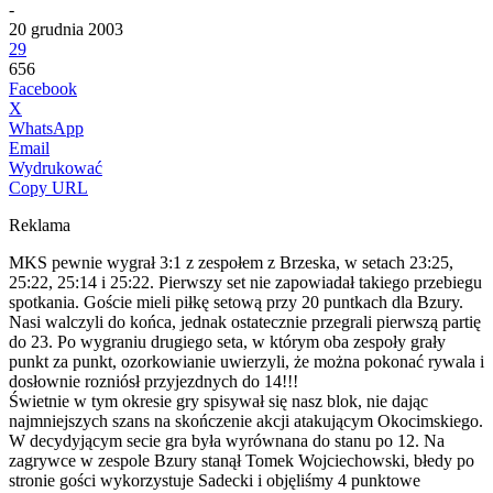
-
20 grudnia 2003
29
656
Facebook
X
WhatsApp
Email
Wydrukować
Copy URL
Reklama
MKS pewnie wygrał 3:1 z zespołem z Brzeska, w setach 23:25,
25:22, 25:14 i 25:22. Pierwszy set nie zapowiadał takiego przebiegu
spotkania. Goście mieli piłkę setową przy 20 puntkach dla Bzury.
Nasi walczyli do końca, jednak ostatecznie przegrali pierwszą partię
do 23.
Po wygraniu drugiego seta, w którym oba zespoły grały
punkt za punkt, ozorkowianie uwierzyli, że można pokonać rywala i
dosłownie rozniósł przyjezdnych do 14!!!
Świetnie w tym okresie gry spisywał się nasz blok, nie dając
najmniejszych szans na skończenie akcji atakującym Okocimskiego.
W decydyjącym secie gra była wyrównana do stanu po 12. Na
zagrywce w zespole Bzury stanął Tomek Wojciechowski, błedy po
stronie gości wykorzystuje Sadecki i objęliśmy 4 punktowe