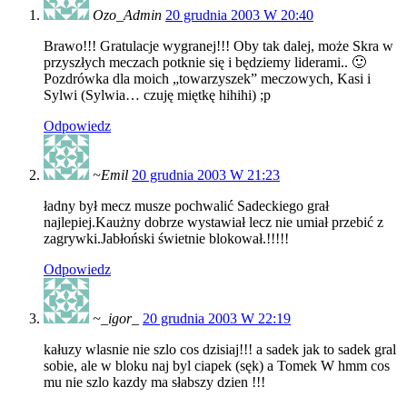
Ozo_Admin
20 grudnia 2003 W 20:40
Brawo!!! Gratulacje wygranej!!! Oby tak dalej, może Skra w
przyszłych meczach potknie się i będziemy liderami.. 🙂
Pozdrówka dla moich „towarzyszek” meczowych, Kasi i
Sylwi (Sylwia… czuję miętkę hihihi) ;p
Odpowiedz
~Emil
20 grudnia 2003 W 21:23
ładny był mecz musze pochwalić Sadeckiego grał
najlepiej.Kaużny dobrze wystawiał lecz nie umiał przebić z
zagrywki.Jabłoński świetnie blokował.!!!!!
Odpowiedz
~_igor_
20 grudnia 2003 W 22:19
kałuzy wlasnie nie szlo cos dzisiaj!!! a sadek jak to sadek gral
sobie, ale w bloku naj byl ciapek (sęk) a Tomek W hmm cos
mu nie szlo kazdy ma słabszy dzien !!!