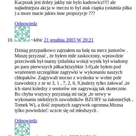
Kacprzak jest dobry jakby nie bylo kadrowicz!!!! ale
najładniejsza akcja w meczu to byl atak ciapka (ostatnia piłka
) a moze macie jakies inne propozycje ???
Odpowiedz
~kibic
21 grudnia 2003 W 20:21
Dzisiaj przypadkowo zajrzałem na halę na mecz juniorów .
Muszę przyznać , że byłem mile zaskoczony, wprawdzie
przeciwnik był marny (zduńska wola)i wynik był wiadomy
po paru pierwszych piłkach(szybkie 3-0),ale byłem pod
wrażeniem szczególnie zagrywki w wykonaniu naszych
chłopaków. Zagrywali mocno z wyskoku w wolne pole
(zawodnicy z nr nr 3, 1 , 7, 2, 6, 9,)należy tylko żałować ,że
ich starsi koledzy z seniorów nie zagrywają tak skutecznie.
Bo chyba wszyscy przyznają mi rację ,że serwy w
wykonaniu niektórych zawodników BZURY sa żałosne(Sęk ,
Tomek W), a ilość zepsutych zagrywek ogromna.Mozna
tylko powiedzieć: uczcie się od młodszych .
Odpowiedz