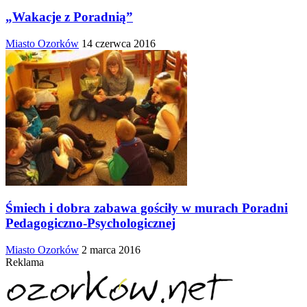
„Wakacje z Poradnią”
Miasto Ozorków
14 czerwca 2016
Śmiech i dobra zabawa gościły w murach Poradni
Pedagogiczno-Psychologicznej
Miasto Ozorków
2 marca 2016
Reklama