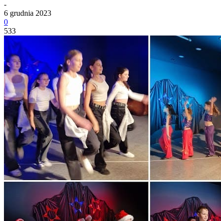
-
6 grudnia 2023
0
533