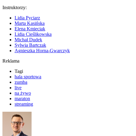
Instruktorzy:
Lidia Pyciarz
Marta Kasińska
Elena Kmieciak
Lidia Cieślikowska
Michał Dudek
Sylwia Bartczak
Agnieszka Horna-Gwarczyk
Reklama
Tagi
hala sportowa
zumba
live
na żywo
maraton
streaming