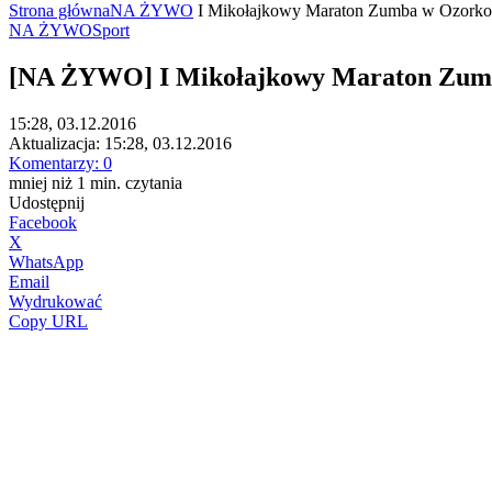
Strona główna
NA ŻYWO
I Mikołajkowy Maraton Zumba w Ozork
NA ŻYWO
Sport
[NA ŻYWO] I Mikołajkowy Maraton Zum
15:28, 03.12.2016
Aktualizacja:
15:28, 03.12.2016
Komentarzy:
0
mniej niż 1
min.
czytania
Udostępnij
Facebook
X
WhatsApp
Email
Wydrukować
Copy URL