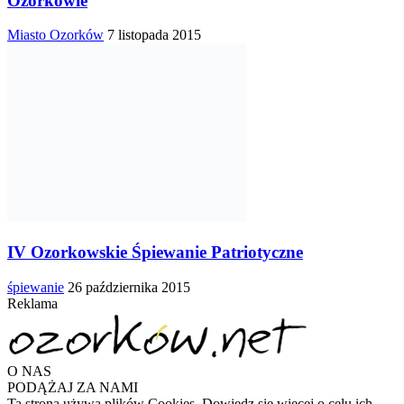
Ozorkowie
Miasto Ozorków
7 listopada 2015
IV Ozorkowskie Śpiewanie Patriotyczne
śpiewanie
26 października 2015
Reklama
O NAS
PODĄŻAJ ZA NAMI
Ta strona używa plików Cookies. Dowiedz się więcej o celu ich
używania i możliwości zmiany ustawień Cookies w przeglądarce.
Akceptuję
Odrzucam
Więcej...
Close
Privacy Overview
This website uses cookies to improve your experience while you