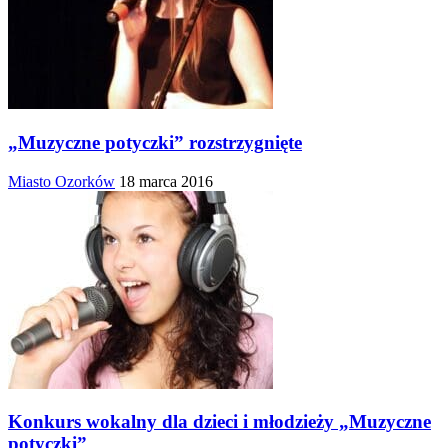
„Muzyczne potyczki” rozstrzygnięte
Miasto Ozorków
18 marca 2016
Konkurs wokalny dla dzieci i młodzieży „Muzyczne
potyczki”