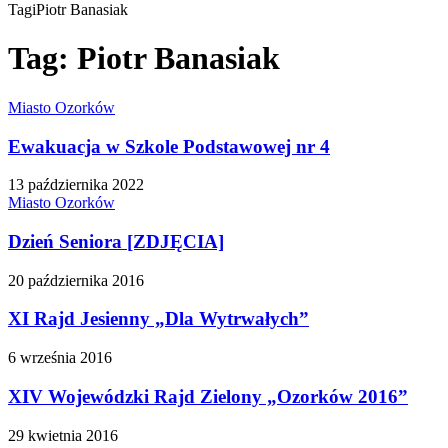
Tagi
Piotr Banasiak
Tag:
Piotr Banasiak
Miasto Ozorków
Ewakuacja w Szkole Podstawowej nr 4
13 października 2022
Miasto Ozorków
Dzień Seniora [ZDJĘCIA]
20 października 2016
XI Rajd Jesienny „Dla Wytrwałych”
6 września 2016
XIV Wojewódzki Rajd Zielony „Ozorków 2016”
29 kwietnia 2016