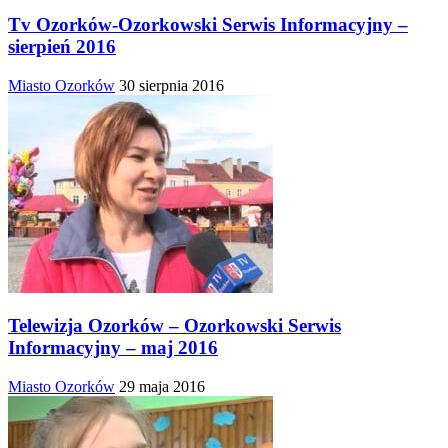
Tv Ozorków-Ozorkowski Serwis Informacyjny –
sierpień 2016
Miasto Ozorków
30 sierpnia 2016
Telewizja Ozorków – Ozorkowski Serwis
Informacyjny – maj 2016
Miasto Ozorków
29 maja 2016