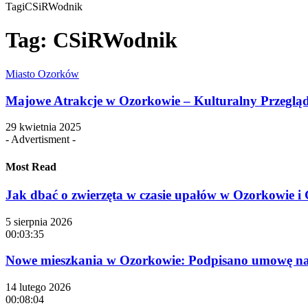
Tagi
CSiRWodnik
Tag:
CSiRWodnik
Miasto Ozorków
Majowe Atrakcje w Ozorkowie – Kulturalny Przeglą
29 kwietnia 2025
- Advertisment -
Most Read
Jak dbać o zwierzęta w czasie upałów w Ozorkowie 
5 sierpnia 2026
00:03:35
Nowe mieszkania w Ozorkowie: Podpisano umowę na 
14 lutego 2026
00:08:04