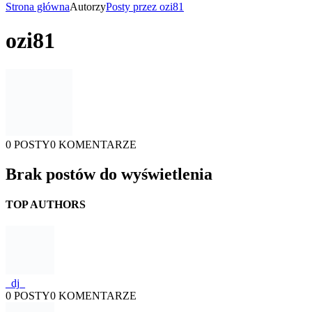
Strona główna
Autorzy
Posty przez ozi81
ozi81
0 POSTY
0 KOMENTARZE
Brak postów do wyświetlenia
TOP AUTHORS
_dj_
0 POSTY
0 KOMENTARZE