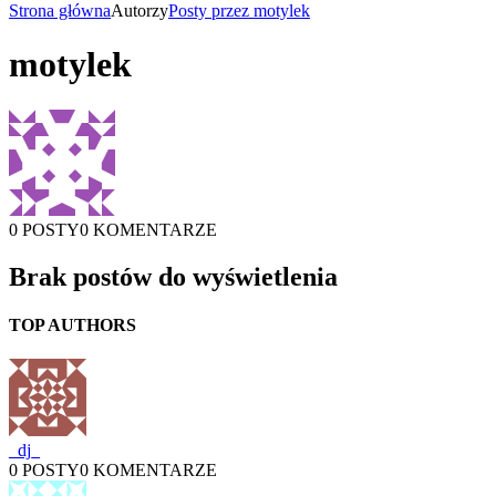
Strona główna
Autorzy
Posty przez motylek
motylek
0 POSTY
0 KOMENTARZE
Brak postów do wyświetlenia
TOP AUTHORS
_dj_
0 POSTY
0 KOMENTARZE