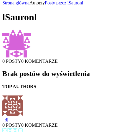
Strona główna
Autorzy
Posty przez lSauronl
lSauronl
0 POSTY
0 KOMENTARZE
Brak postów do wyświetlenia
TOP AUTHORS
_dj_
0 POSTY
0 KOMENTARZE