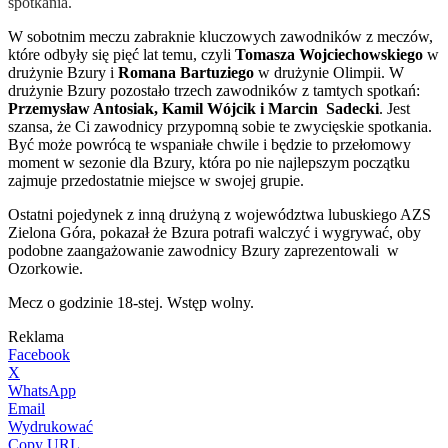
spotkania.
W sobotnim meczu zabraknie kluczowych zawodników z meczów,
które odbyły się pięć lat temu, czyli
Tomasza Wojciechowskiego
w
drużynie Bzury i
Romana Bartuziego
w drużynie Olimpii. W
drużynie Bzury pozostało trzech zawodników z tamtych spotkań:
Przemysław Antosiak, Kamil Wójcik i Marcin Sadecki
. Jest
szansa, że Ci zawodnicy przypomną sobie te zwycięskie spotkania.
Być może powrócą te wspaniałe chwile i będzie to przełomowy
moment w sezonie dla Bzury, która po nie najlepszym początku
zajmuje przedostatnie miejsce w swojej grupie.
Ostatni pojedynek z inną drużyną z województwa lubuskiego AZS
Zielona Góra, pokazał że Bzura potrafi walczyć i wygrywać, oby
podobne zaangażowanie zawodnicy Bzury zaprezentowali w
Ozorkowie.
Mecz o godzinie 18-stej. Wstęp wolny.
Reklama
Facebook
X
WhatsApp
Email
Wydrukować
Copy URL