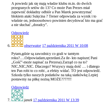
A powiedz jak się mają władze klubu m.in. do dwóch
przegranych setów do 13? Co może Pan Prezes miał
zapewnić dokładny odbiór a Pan Marek powstrzymać
blokiem ataki Sulęcina ? Trener odpowiada za wynik i to
właśnie on, jednoosobowo powinien decydować kto ma grać
a nie słuchać „doradcy”.
Odpowiedz
obserwator
17 października 2011 W 10:08
Pytam,gdzie są zawodnicy co grali w tamtym
roku?….Odpowiadam,sprzedani.Za ile- kto napisze( Pani
„Gość”-może napisać za Prezesa).Zarząd co na to?
NIC,NIC,NIC. Dlaczego? Wszyscy mają dość … i dlatego
ten Pan robi to co robi , a efekty widać. TO jest odpowiedź.
Szkoda tylko naszych podatków na taką siatkówkę.Lepiej
postawmy na piłkę nożną MOŻE????!!!
Odpowiedz
janek
17 października 2011 W 13:39