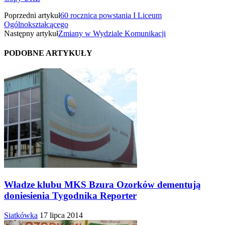
Poprzedni artykuł
60 rocznica powstania I Liceum
Ogólnokształcącego
Następny artykuł
Zmiany w Wydziale Komunikacji
PODOBNE ARTYKUŁY
Władze klubu MKS Bzura Ozorków dementują
doniesienia Tygodnika Reporter
Siatkówka
17 lipca 2014