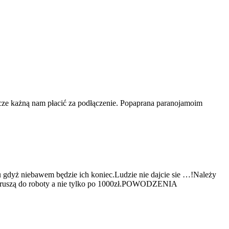
escze każną nam płacić za podłączenie. Popaprana paranojamoim
 gdyż niebawem będzie ich koniec.Ludzie nie dajcie sie …!Należy
ch ruszą do roboty a nie tylko po 1000zł.POWODZENIA