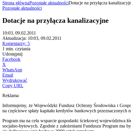
Strona główna
Pozostałe aktualności
Dotacje na przyłącza kanalizacyj
Pozostałe aktualności
Dotacje na przyłącza kanalizacyjne
10:03, 09.02.2011
Aktualizacja:
10:03, 09.02.2011
Komentarzy:
5
1
min.
czytania
Udostępnij
Facebook
X
WhatsApp
Email
Wydrukować
Copy URL
Reklama
Informujemy, że Wojewódzki Fundusz Ochrony Środowiska i Gospoda
na częściowe spłaty kapitału kredytów bankowych przeznaczonych n
Program ma na celu wsparcie gospodarki ściekowej województwa łó
socjalno-bytowych. Zgodnie z założeniami Funduszu Program ma być