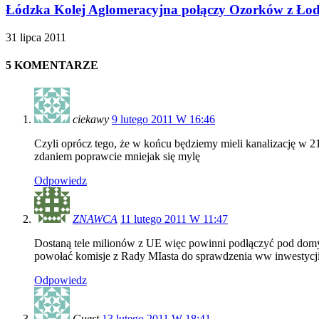
Łódzka Kolej Aglomeracyjna połączy Ozorków z Łod
31 lipca 2011
5 KOMENTARZE
ciekawy
9 lutego 2011 W 16:46
Czyli oprócz tego, że w końcu będziemy mieli kanalizację w 21
zdaniem poprawcie mniejak się mylę
Odpowiedz
ZNAWCA
11 lutego 2011 W 11:47
Dostaną tele milionów z UE więc powinni podłączyć pod domy.
powołać komisje z Rady MIasta do sprawdzenia ww inwestycji
Odpowiedz
Guest
13 lutego 2011 W 18:41