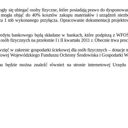
ogły się ubiegać osoby fizyczne, które posiadają prawo do dyspono
e mogła objąć do 40% kosztów zakupu materiałów i urządzeń niezb
 1 mb wykonanego przyłącza. Opracowanie dokumentacji projektowej 
łu kredytu bankowego będą składane w bankach, które podpiszą z W
a osób fizycznych na przełomie I i II kwartału 2011 r. Obecnie trwa 
ęwzięć w zakresie gospodarki ściekowej dla osób fizycznych – dotacje
ernetowej Wojewódzkiego Funduszu Ochrony Środowiska i Gospodarki 
amu będzie można znaleźć również na stronie internetowej Urzę