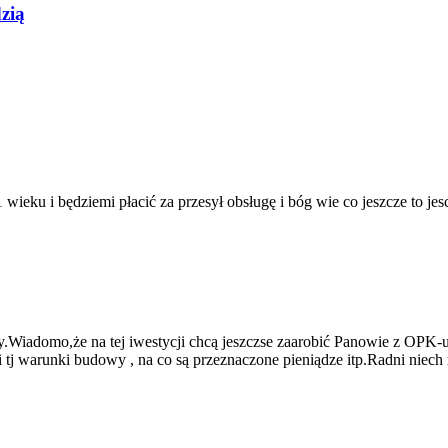
zią
 wieku i będziemi płacić za przesył obsługę i bóg wie co jeszcze to j
Wiadomo,że na tej iwestycji chcą jeszczse zaarobić Panowie z OPK-u
 tj warunki budowy , na co są przeznaczone pieniądze itp.Radni nie