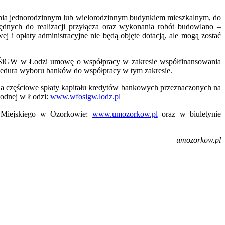
wania jednorodzinnym lub wielorodzinnym budynkiem mieszkalnym, do
ędnych do realizacji przyłącza oraz wykonania robót budowlano –
i opłaty administracyjne nie będą objęte dotacją, ale mogą zostać
FOŚiGW w Łodzi umowę o współpracy w zakresie współfinansowania
procedura wyboru banków do współpracy w tym zakresie.
 na częściowe spłaty kapitału kredytów bankowych przeznaczonych na
Wodnej w Łodzi:
www.wfosigw.lodz.pl
du Miejskiego w Ozorkowie:
www.umozorkow.pl
oraz w biuletynie
umozorkow.pl