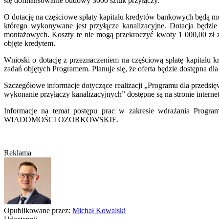
się dofinansowanie budowy 3000 sztuk przyłączy.
O dotację na częściowe spłaty kapitału kredytów bankowych będą m
którego wykonywane jest przyłącze kanalizacyjne. Dotacja będzi
montażowych. Koszty te nie mogą przekroczyć kwoty 1 000,00 zł za
objęte kredytem.
Wnioski o dotację z przeznaczeniem na częściową spłatę kapita
zadań objętych Programem. Planuje się, że oferta będzie dostępna dl
Szczegółowe informacje dotyczące realizacji „Programu dla przedsi
wykonanie przyłączy kanalizacyjnych” dostępne są na stronie int
Informacje na temat postępu prac w zakresie wdrażania Progr
WIADOMOŚCI OZORKOWSKIE.
Reklama
Opublikowane przez:
Michał Kowalski